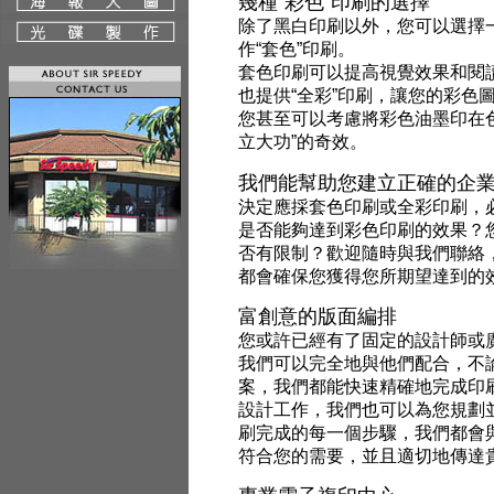
幾種“彩色”印刷的選擇
除了黑白印刷以外，您可以選擇
作“套色”印刷。
套色印刷可以提高視覺效果和閱
也提供“全彩”印刷，讓您的彩色
您甚至可以考慮將彩色油墨印在
立大功”的奇效。
我們能幫助您建立正確的企
決定應採套色印刷或全彩印刷，
是否能夠達到彩色印刷的效果？
否有限制？歡迎隨時與我們聯絡
都會確保您獲得您所期望達到的
富創意的版面編排
您或許已經有了固定的設計師或
我們可以完全地與他們配合，不
案，我們都能快速精確地完成印
設計工作，我們也可以為您規劃
刷完成的每一個步驟，我們都會
符合您的需要，並且適切地傳達