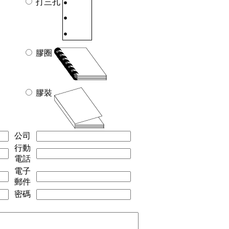
打三孔
膠圈
膠裝
公司
行動
電話
電子
郵件
密碼