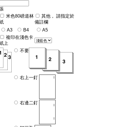
張
米色80磅道林
其他， 請指定於
紙
備註欄
A3
B4
A5
複印在淺色卡
紙上
不要
右上一釘
右邊二釘