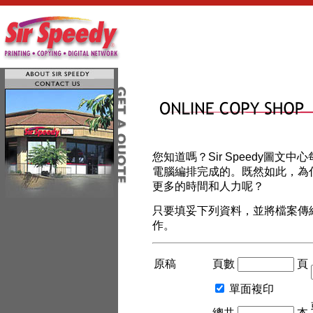
您知道嗎？Sir Speedy圖文
電腦編排完成的。既然如此，為
更多的時間和人力呢？
只要填妥下列資料，並將檔案傳
作。
原稿
頁數
頁
單面複印
總共
本