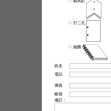
騎馬釘
打二孔
鐵圈
姓名
電話
傳真
帳號
備註：