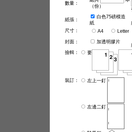
數量：
（份）
白色75磅模造
紙張：
紙
尺寸：
A4
Letter
封面：
加透明膠片
撿輯：
要
裝訂：
左上一釘
左邊二釘