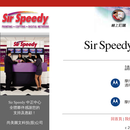
請
Sir Speedy 中正中心
全體夥伴感謝您的
支持及惠顧！
回首頁
|
我
尚美圖文科技(股)公司
c 2